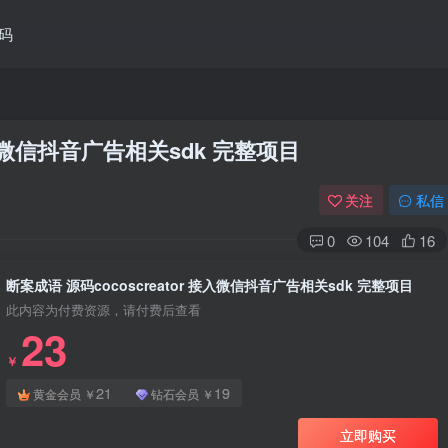
码
 接入微信抖音广告相关sdk 完整项目
关注
私信
0
104
16
断案成语 源码cocoscreator 接入微信抖音广告相关sdk 完整项目
此内容为付费资源，请付费后查看
23
￥
21
19
黄金会员
￥
钻石会员
￥
立即购买