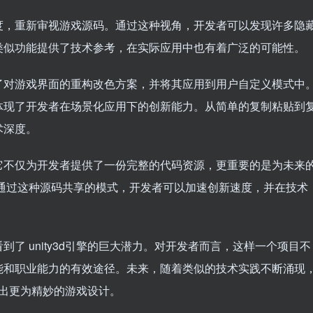
度，重新审视游戏源码。通过这种视角，开发者可以发现许多隐
类似功能提供了技术参考，在实际应用中也有着广泛的可能性。
了对游戏界面的重构改色方案，并将其应用到用户自定义模式中
体现了开发者在场景化应用下的创新能力。从简单的复制粘贴到
术深度。
它不仅为开发者提供了一份完整的代码资源，更重要的是为未来
能性。通过这种源码共享的模式，开发者可以加速创新速度，并在技术
了 unity3d引擎的巨大潜力。对开发者而言，这样一个项目不
能和职业能力的有效途径。未来，随着类似的技术实践不断涌现
创造出更为精妙的游戏设计。