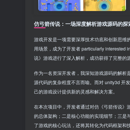
仿弓箭传说：一场深度解析游戏源码的探
游戏开发是一项需要深厚技术功底和创新思维的艺
用场景，成为了开发者 particularly int
说》游戏进行了深入解析，成功获得了完整的
作为一名资深开发者，我深知游戏源码的解析
源代码的复杂程度不言而喻。而对 unity3
己的游戏设计提供新的灵感和解决方案。
在本次项目中，开发者通过对仿《弓箭传说》
的总体架构；二是核心功能的实现细节；三是
了游戏的核心玩法，还将其转化为代码框架和