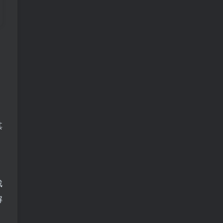
其
自
戏
解