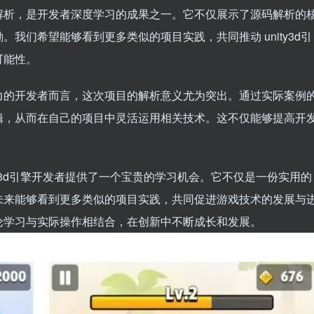
解析，是开发者深度学习的成果之一。它不仅展示了源码解析的
我们希望能够看到更多类似的项目实践，共同推动 unity3d引
可能性。
力的开发者而言，这次项目的解析意义尤为突出。通过实际案例
辑，从而在自己的项目中灵活运用相关技术。这不仅能够提高开
ty3d引擎开发者提供了一个宝贵的学习机会。它不仅是一份实用的
未来能够看到更多类似的项目实践，共同促进游戏技术的发展与
论学习与实际操作相结合，在创新中不断成长和发展。