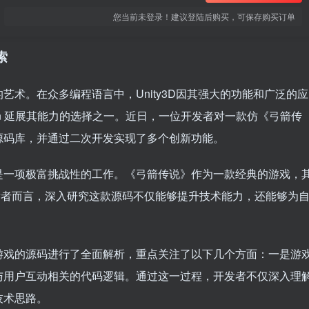
您当前未登录！建议登陆后购买，可保存购买订单
索
术。在众多编程语言中，Unity3D因其强大的功能和广泛的应
erested in 延展其能力的选择之一。近日，一位开发者对一款仿《弓箭传
源码库，并通过二次开发实现了多个创新功能。
是一项极富挑战性的工作。《弓箭传说》作为一款经典的游戏，
d 开发者而言，深入研究这款源码不仅能够提升技术能力，还能够为
游戏的源码进行了全面解析，重点关注了以下几个方面：一是游
与用户互动相关的代码逻辑。通过这一过程，开发者不仅深入理
技术思路。