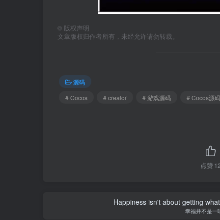
©
版权声明
文章版权归作者所有，未经允许请勿转载。
源码
# Cocos
# creator
# 游戏源码
# Cocos源
点赞
1
Happiness isn't about getting what 
幸福并不是一