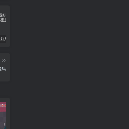
推荐5个最好用的AI绘画网站
幻世九歌（长歌）
AI大师助手-您需要的智能工具
篇
源码