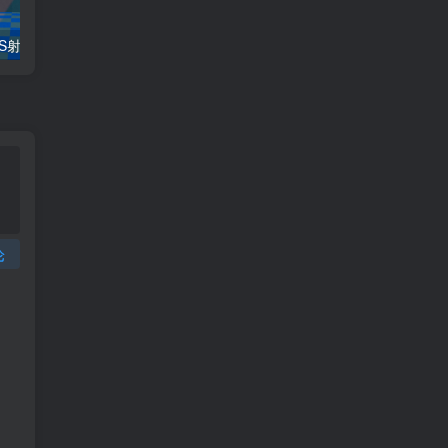
Unity源码：FPS射击小游戏Demo
Unity 贪吃蛇游戏源码和美术素材
如何获取记
论