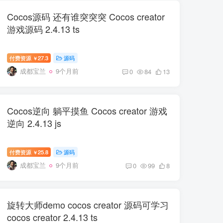
Cocos源码 还有谁突突突 Cocos creator
游戏源码 2.4.13 ts
付费资源
27.3
源码
￥
成都宝兰
9个月前
0
84
13
Cocos逆向 躺平摸鱼 Cocos creator 游戏
逆向 2.4.13 js
付费资源
25.8
源码
￥
成都宝兰
9个月前
0
99
8
旋转大师demo cocos creator 源码可学习
cocos creator 2.4.13 ts