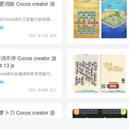
消除 Cocos creator 游
方块爱消除：一个展示Cocos逆向工程魅力的经典案例游戏开发是一项极具挑战性的艺术与技术结合的活动。在众多游戏制作工具中，Cocos Creator以其高效的编程接口和灵活的构建方式，成为了开发者追...
码
0
124
6
不停 Cocos creator 游
13 js
解开螺丝消不停：Cocos逆向反编译的技术突破与二次开发新可能游戏开发是一项充满挑战性的技术工程，而逆向工程则是其中最为复杂和高难度的环节。对于开发者而言，掌握逆向技术不仅能提升自身的...
码
0
205
7
卜刀 Cocos creator 游