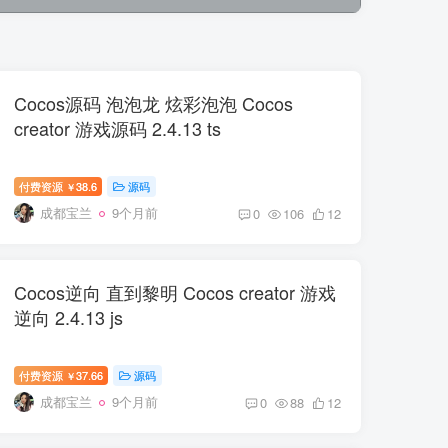
Cocos源码 泡泡龙 炫彩泡泡 Cocos
creator 游戏源码 2.4.13 ts
付费资源
38.6
源码
￥
成都宝兰
9个月前
0
106
12
Cocos逆向 直到黎明 Cocos creator 游戏
逆向 2.4.13 js
付费资源
37.66
源码
￥
成都宝兰
9个月前
0
88
12