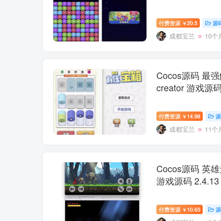
付费资源
20.5
源
￥
成都宝兰
10个
Cocos源码 最强
creator 游戏源码 
付费资源
14.98
源
￥
成都宝兰
11个
Cocos源码 英雄无敌
游戏源码 2.4.13 
付费资源
10.65
源
￥