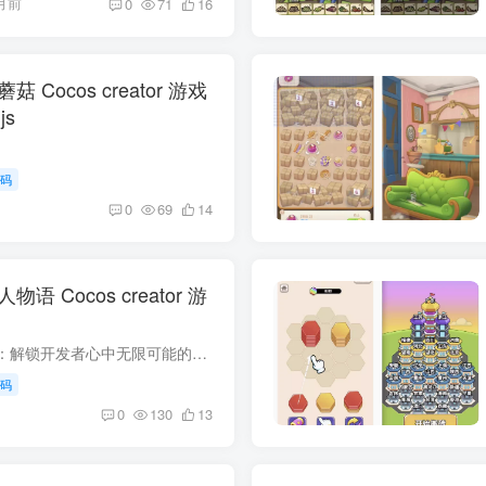
月前
0
71
16
菇 Cocos creator 游戏
js
码
0
69
14
物语 Cocos creator 游
翠大物语的游戏源码：解锁开发者心中无限可能的技术钥匙游戏开发是一项充满创造力和挑战性的过程。在众多游戏开发工具中，Cocos Creator以其独特的架构和技术能力备受开发者青睐，而对特定版本...
码
0
130
13