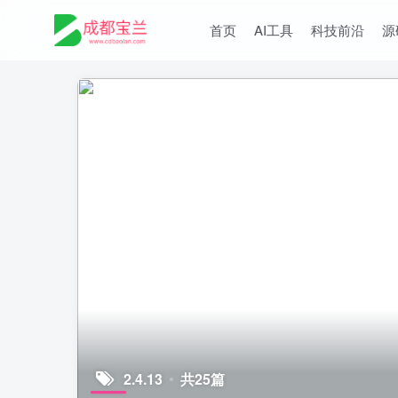
首页
AI工具
科技前沿
源
2.4.13
共25篇