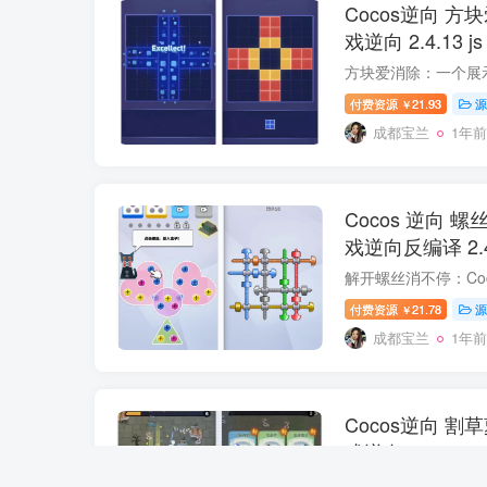
Cocos逆向 方块爱
戏逆向 2.4.13 js
付费资源
21.93
源
￥
成都宝兰
1年前
Cocos 逆向 螺丝消
戏逆向反编译 2.4.
付费资源
21.78
源
￥
成都宝兰
1年前
Cocos逆向 割草萝
戏逆向 2.4.13 js