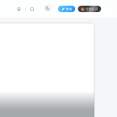
发布
开通会员