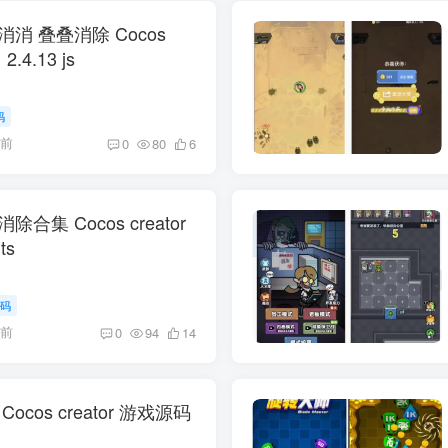
消消 叠叠消除 Cocos
2.4.13 js
码
月前
0
80
6
除合集 Cocos creator
ts
码
月前
0
94
14
Cocos creator 游戏源码