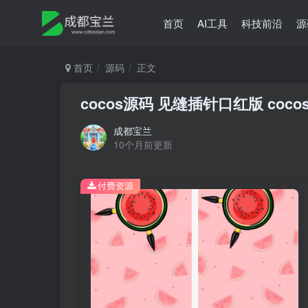
首页
AI工具
科技前沿
源
首页
源码
正文
cocos源码 见缝插针口红版 coco
成都宝兰
10个月前更新
付费资源