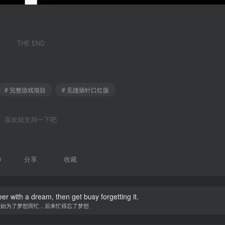
THE END
# 完整游戏项目
# 见缝插针口红版
喜欢就支持一下吧
0
分享
收藏
er with a dream, then get busy forgetting it.
开始为了梦想而忙，后来忙得忘了梦想