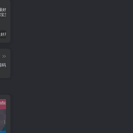
推荐5个最好用的AI绘画网站
幻世九歌（长歌）
AI大师助手-您需要的智能工具
篇
源码