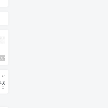
推荐5个最好用的AI绘画网站
幻世九歌（长歌）
AI大师助手-您需要的智能工具
篇
游戏项
目