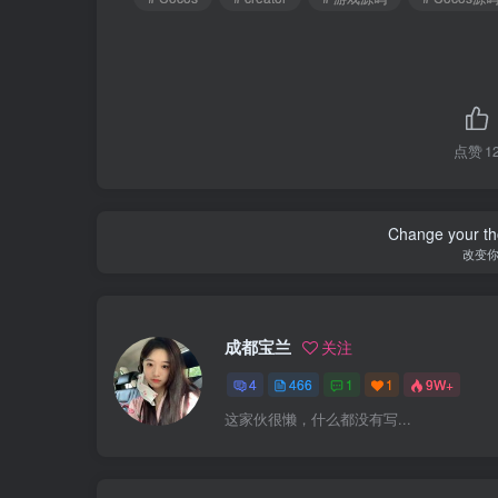
点赞
1
Change your th
改变
成都宝兰
关注
4
466
1
1
9W+
这家伙很懒，什么都没有写...