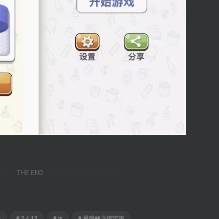
THE END
码
# 2.4.13
# ts
# 最强解压馆宝箱