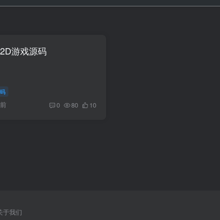
块2D游戏源码
码
月前
0
80
10
关于我们