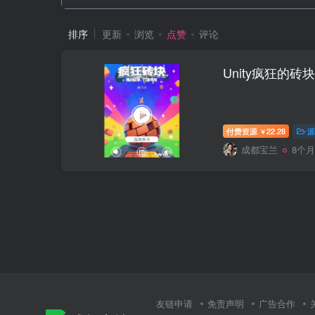
排序
更新
浏览
点赞
评论
Unity疯狂的砖
付费资源
22.28
源
￥
成都宝兰
8个
友链申请
免责声明
广告合作