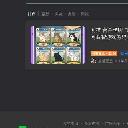
排序
更新
浏览
点赞
评论
萌猫 合并卡牌 R
闲益智游戏源码
付费资源
22.86
A
￥
成都宝兰
1年前
友链申请
免责声明
广告合作