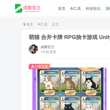
首页
AI工具
科技前沿
源
首页
AI工具
正文
萌猫 合并卡牌 RPG抽卡游戏 Un
成都宝兰
1年前更新
付费资源