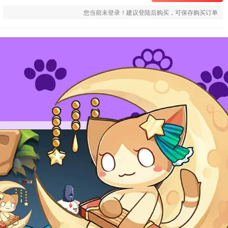
您当前未登录！建议登陆后购买，可保存购买订单