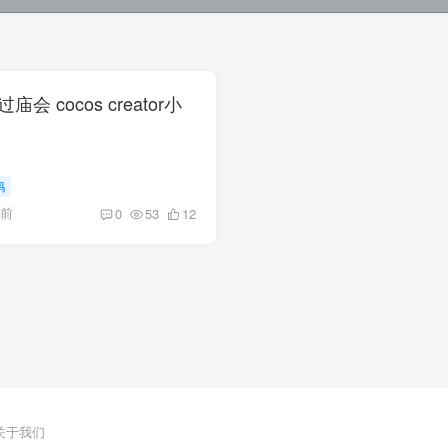
庙会 cocos creator小
码
月前
0
53
12
关于我们