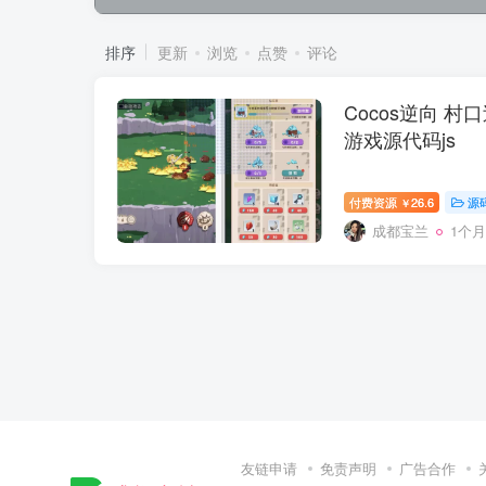
排序
更新
浏览
点赞
评论
Cocos逆向 村口过
游戏源代码js
付费资源
26.6
源
￥
成都宝兰
1个
友链申请
免责声明
广告合作