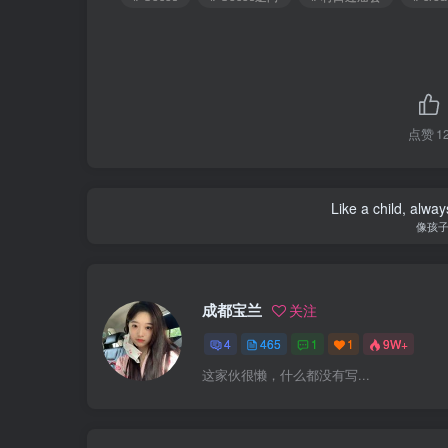
点赞
1
Like a child, alway
像孩
成都宝兰
关注
4
465
1
1
9W+
这家伙很懒，什么都没有写...