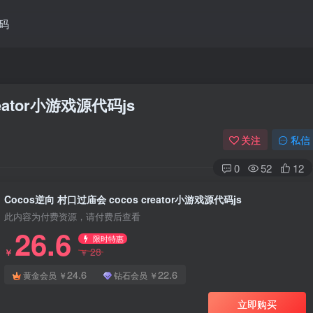
码
eator小游戏源代码js
关注
私信
0
52
12
Cocos逆向 村口过庙会 cocos creator小游戏源代码js
此内容为付费资源，请付费后查看
26.6
限时特惠
28
￥
￥
24.6
22.6
黄金会员
￥
钻石会员
￥
立即购买