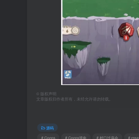
©
版权声明
文章版权归作者所有，未经允许请勿转载。
源码
# Cocos
# Cocos逆向
# 村口过庙会
# cre