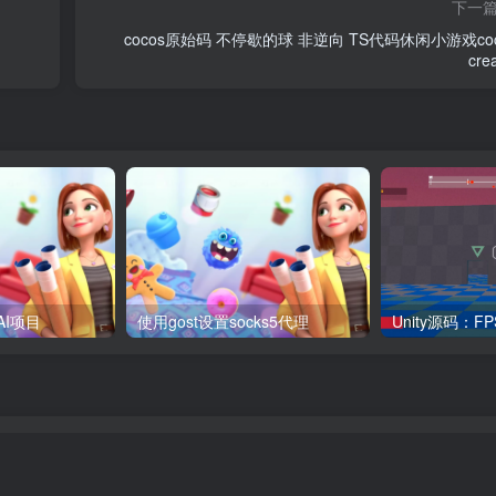
下一
cocos原始码 不停歇的球 非逆向 TS代码休闲小游戏coc
cre
AI项目
使用gost设置socks5代理