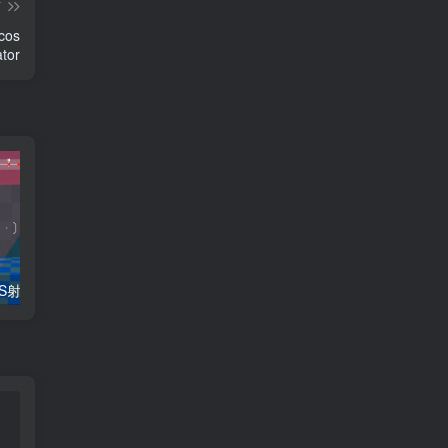
篇
os
ator
Unity源码：FPS射击小游戏Demo
Unity 贪吃蛇游戏源码和美术素材
如何获取记