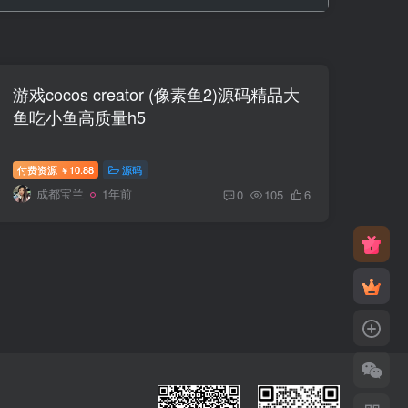
游戏cocos creator (像素鱼2)源码精品大
鱼吃小鱼高质量h5
付费资源
10.88
源码
￥
成都宝兰
1年前
0
105
6