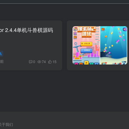
ator 2.4.4单机斗兽棋源码
码
月前
0
74
15
关于我们