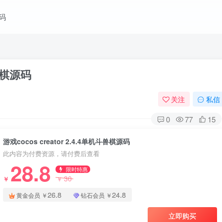
码
斗兽棋源码
关注
私信
0
77
15
游戏cocos creator 2.4.4单机斗兽棋源码
此内容为付费资源，请付费后查看
28.8
限时特惠
30
￥
￥
26.8
24.8
黄金会员
￥
钻石会员
￥
立即购买