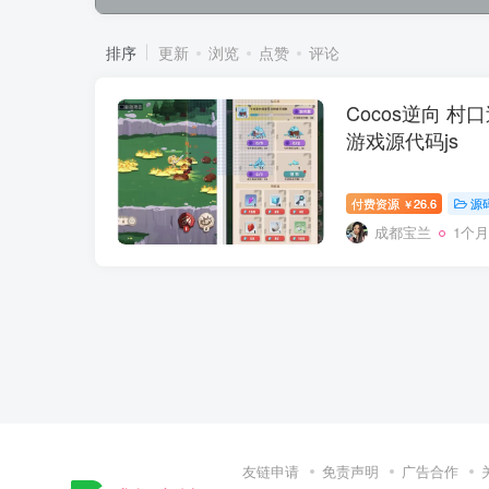
排序
更新
浏览
点赞
评论
Cocos逆向 村口过
游戏源代码js
付费资源
26.6
源
￥
成都宝兰
1个
友链申请
免责声明
广告合作