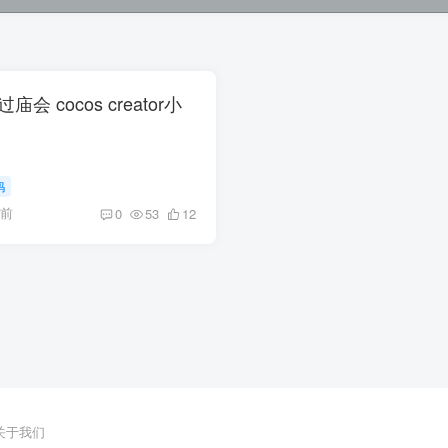
庙会 cocos creator小
码
月前
0
53
12
关于我们