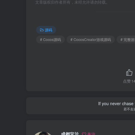
文章版权归作者所有，未经允许请勿转载。
源码
# Cocos源码
# CocosCreator游戏源码
# 完整游戏
点赞
1
If you never chase 
若不去
成都宝兰
关注