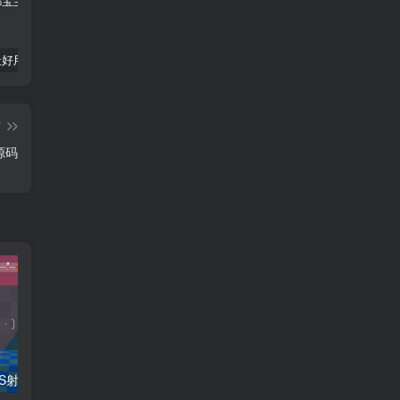
推荐5个最好用的AI绘画网站
幻世九歌（长歌）
AI大师助手-您需要的智能工具
篇
源码
Unity源码：FPS射击小游戏Demo
Unity 贪吃蛇游戏源码和美术素材
如何获取记