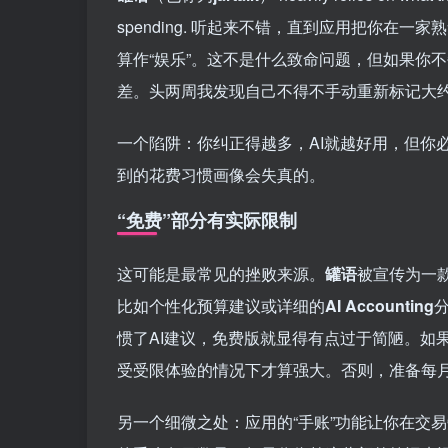
spending. 听起来不错，直到应用把你在一
算作“娱乐”。这不是什么致命问题，但如果你
差。头两周我发现自己不得不手动重新标记大约
一个陷阱：你纠正得越多，AI就越好用，但你
到的花费习惯画像会失真的。
“免费”部分有实际限制
这可能是最常见的挫败来源。
罐语
被宣传为一款
比如个性化预算建议或详细的
AI Accounting
惯了AI建议，免费版就显得有点过于简陋。如
受受限体验的情况下才算强大。否则，准备每月
另一个细微之处：应用的“手账”功能让你在交