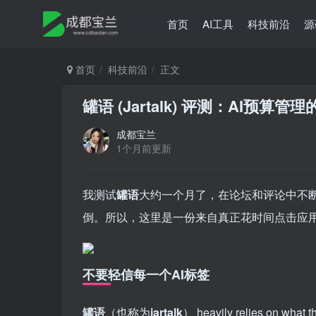
首页
AI工具
科技前沿
源
首页
科技前沿
正文
罐语 (Jartalk) 评测：AI预算
成都宝兰
1个月前更新
我测试
罐语
大约一个月了，在论坛和评论中不断
倒。所以，这里是一份来自真正花时间点击应
不要轻信每一个AI标签
罐语
（也称为
jartalk
） heavily relies on what t