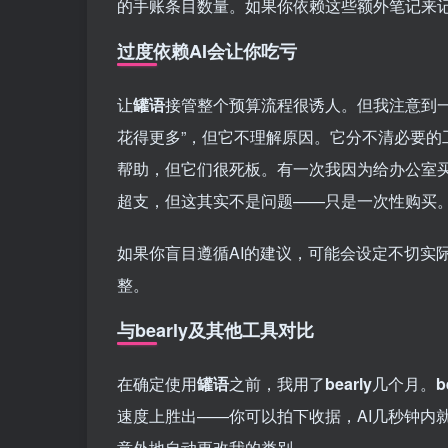
的手账条目数量。如果你依赖这些额外笔记来
过度依赖AI会让你吃亏
让
罐语
接管整个预算流程很诱人。但我注意到一
花得更多”，但它不理解原因。它分不清必要
帮助，但它们很死板。有一次我因为给办公室买
超支，但这其实不是问题——只是一次性购买
如果你盲目遵循AI的建议，可能会设定不切实
整。
与bearly及其他工具对比
在确定使用
罐语
之前，我用了
bearly
几个月。
b
速度上胜出——你可以拍下收据，AI几秒钟内
意外地自动更改我的类别。