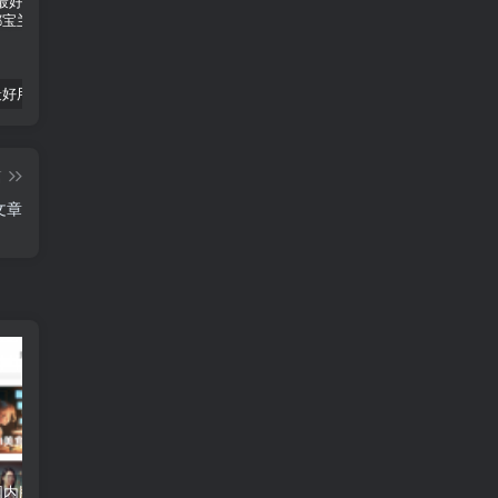
推荐5个最好用的AI绘画网站
幻世九歌（长歌）
AI大师助手-您需要的智能工具
篇
文章
AI大师助手：国内版ChatGPT提供最新的3.5接口和多个角色扮演分类
拥有AI大师助手，让你的生活更美好
享玩新年献