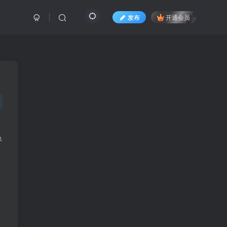
发布
开通会员
绊