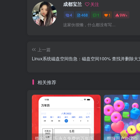
成都宝兰
关注
4
468
1
1
9W+
这家伙很懒，什么都没有写...
上一篇
Linux系统磁盘空间告急：磁盘空间100% 查找并删除大
相关推荐
指尖万年历-永久免费的万年历
想聊用户协议