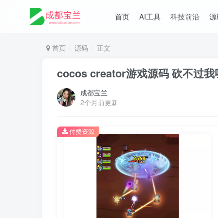
首页
AI工具
科技前沿
源
首页
源码
正文
cocos creator游戏源码 砍不
成都宝兰
2个月前更新
付费资源