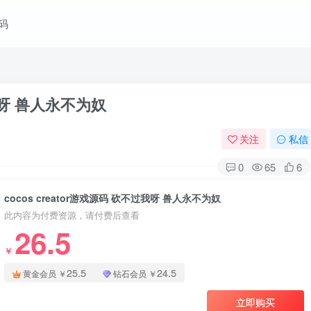
码
过我呀 兽人永不为奴
关注
私信
0
65
6
cocos creator游戏源码 砍不过我呀 兽人永不为奴
此内容为付费资源，请付费后查看
26.5
￥
25.5
24.5
黄金会员
￥
钻石会员
￥
立即购买