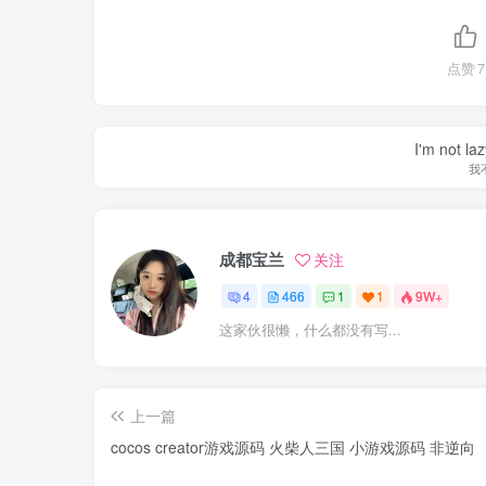
点赞
7
I'm not la
我
成都宝兰
关注
4
466
1
1
9W+
这家伙很懒，什么都没有写...
上一篇
cocos creator游戏源码 火柴人三国 小游戏源码 非逆向