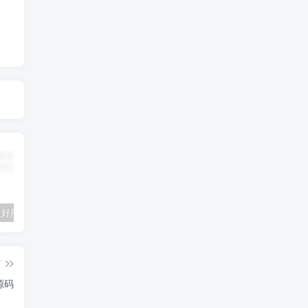
推荐5个最好用的AI绘画网站
幻世九歌（长歌）
AI大师助手-您需要的智能工具
篇
戏源码