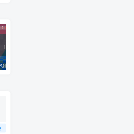
Unity源码：FPS射击小游戏Demo
Unity 贪吃蛇游戏源码和美术素材
如何获取记
论