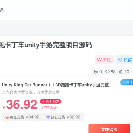
码
.1 3D跑跑卡丁车unity手游完整项目源码
关注
私信
0
88
10
已售 1
Unity King Car Runner 1.1 3D跑跑卡丁车unity手游完整项目源码
此内容为付费资源，请付费后查看
36.92
限时特惠
41.88
￥
￥
34.92
32.92
黄金会员
￥
钻石会员
￥
立即购买