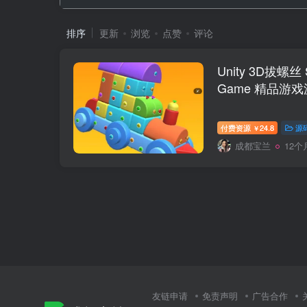
排序
更新
浏览
点赞
评论
Unity 3D拔螺丝 S
Game 精品游
付费资源
24.8
源
￥
成都宝兰
12个
友链申请
免责声明
广告合作