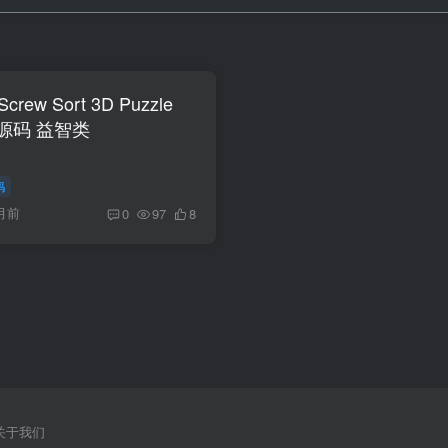
crew Sort 3D Puzzle
戏源码 益智类
码
月前
0
97
8
关于我们