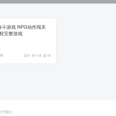
柴人格斗游戏 RPG动作闯关
工程完整游戏
月前
0
118
15
关于我们