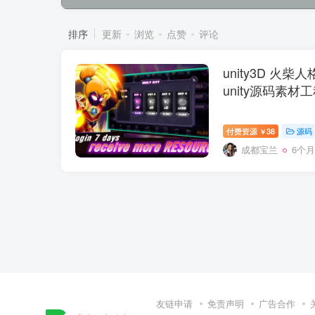
排序
更新
浏览
点赞
评论
unity3D 火
unity源码素材
付费资源
38
源码
￥
成都宝兰
6个
友链申请
免责声明
广告合作