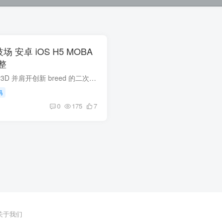
技场 安卓 iOS H5 MOBA
整
英雄竞技场》： unity3D 并肩开创新 breed 的二次开发新天地游戏开发是科技创新与艺术创作的完美结合。在移动应用生态领域，《英雄竞技场》作为一款经典的MOBA类游戏，其源码开发不仅是技术探索...
码
0
175
7
关于我们