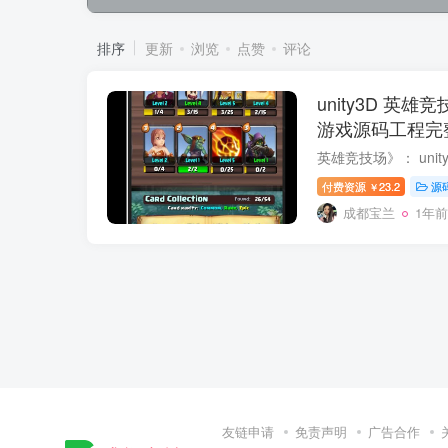
排序
更新
浏览
点赞
评论
unity3D 英雄竞
游戏源码工程完
付费资源
23.2
源
￥
成都宝兰
1年前
友链申请
免责声明
广告合作