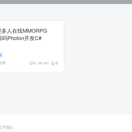
大型多人在线MMORPG
源码Photon开发C#
码
月前
0
141
6
关于我们