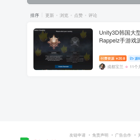
排序
更新
浏览
点赞
评论
Unity3D韩国
Rappelz手游戏
付费资源
20.8
源
￥
成都宝兰
11个
友链申请
免责声明
广告合作