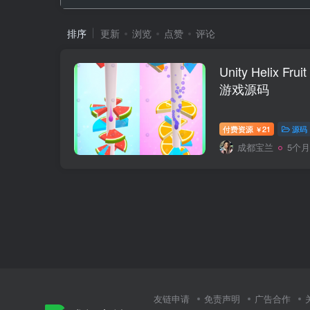
排序
更新
浏览
点赞
评论
Unity Helix Fr
游戏源码
付费资源
21
源码
￥
成都宝兰
5个
友链申请
免责声明
广告合作