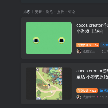
排序
更新
浏览
点赞
评论
cocos creat
小游戏 非逆向
付费资源
15.15
源
￥
成都宝兰
12天
cocos creat
童话 小游戏原
付费资源
35.5
源
￥
成都宝兰
1个