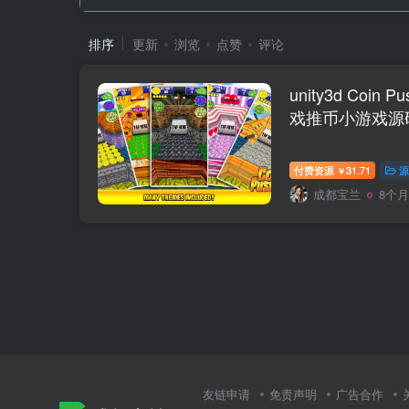
排序
更新
浏览
点赞
评论
unity3d Coin P
戏推币小游戏源
付费资源
31.71
源
￥
成都宝兰
8个
友链申请
免责声明
广告合作