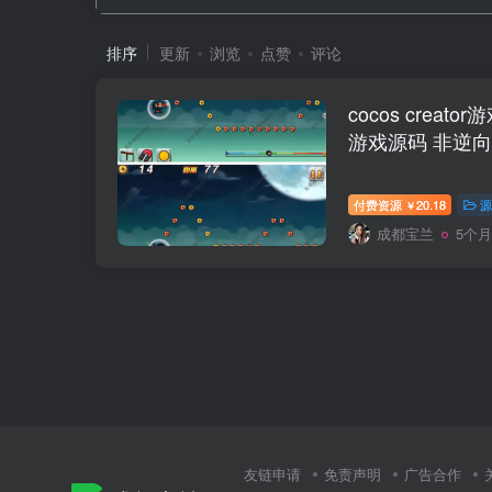
排序
更新
浏览
点赞
评论
cocos creat
游戏源码 非逆向
付费资源
20.18
源
￥
成都宝兰
5个
友链申请
免责声明
广告合作