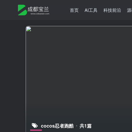
首页
AI工具
科技前沿
源
cocos忍者跑酷
共1篇