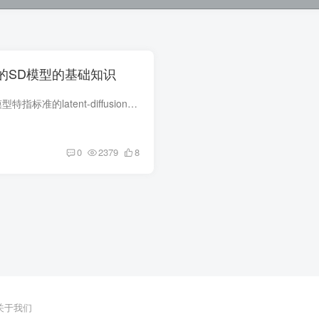
的SD模型的基础知识
模型种类 大模型 大模型特指标准的latent-diffusion模型。拥有完整的TextEncoder、U-Net、VAE。 由于想要训练一个大模型非常困难，需要极高的显卡算力，所以更多的人选择去训练小型模型。 CKPT ...
0
2379
8
关于我们