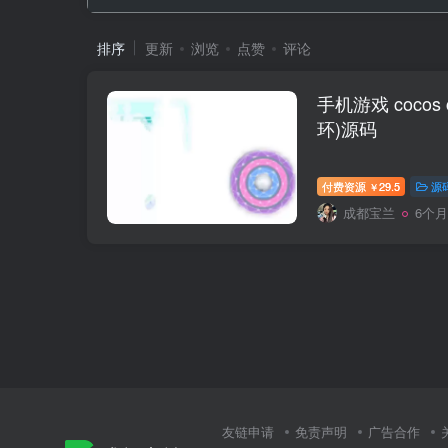
排序
更新
浏览
点赞
评论
手机游戏 cocos c
环)源码
付费资源
29.5
源
￥
成都宝兰
6个
友链申请
免责声明
广告合作