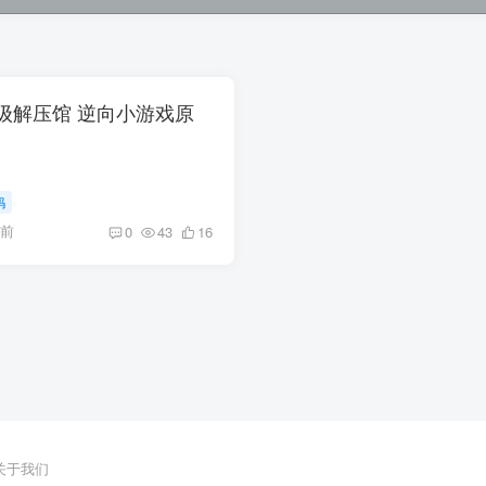
10 超级解压馆 逆向小游戏原
码
月前
0
43
16
关于我们