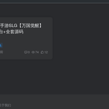
策略手游SLG【万国觉醒】
后台+全套源码
码
月前
0
74
12
关于我们