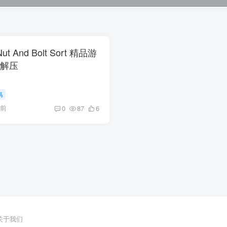
t And Bolt Sort 精品游
序解压
码
月前
0
87
6
关于我们