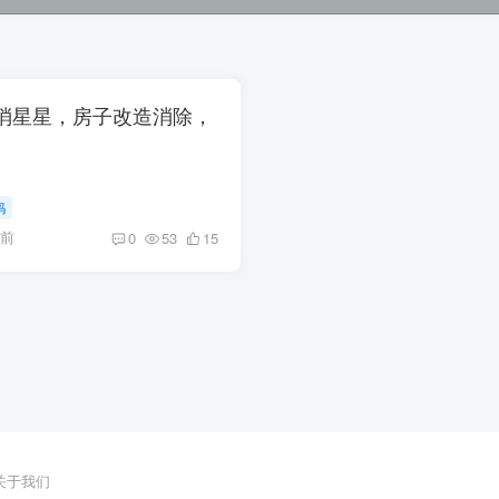
萌宠消星星，房子改造消除，
码
月前
0
53
15
关于我们