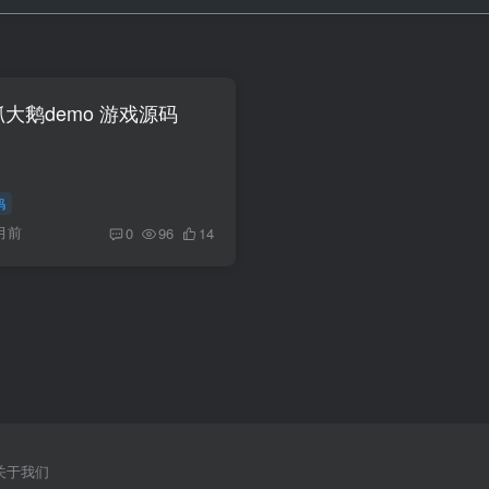
似抓大鹅demo 游戏源码
码
月前
0
96
14
关于我们