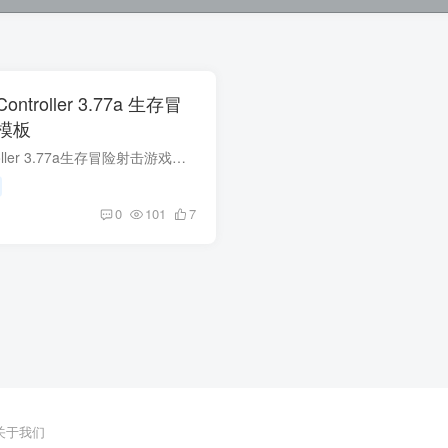
 Controller 3.77a 生存冒
模板
unity game kit controller 3.77a生存冒险射击游戏源码模板：解锁开发者创造力的秘密钥匙游戏引擎和开发工具是现代游戏设计者手中的重要武器。在众多引擎中，Unity Engine以其强大的功能、丰富...
0
101
7
关于我们