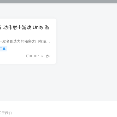
毒 动作射击游戏 Unity 游
消灭病毒：一个解锁开发者创造力的秘密之门在游戏开发领域，技术能力往往被看作是实现创意的唯一解。然而，一个隐藏在技术背后的秘密武器——完整的游戏源码——却为无数开发者打开了新的可能之...
I工具
0
137
5
关于我们