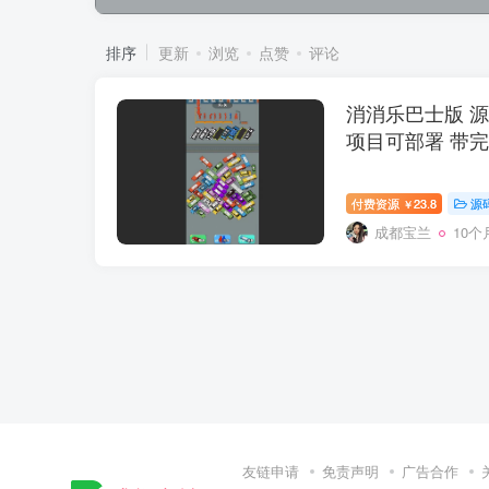
排序
更新
浏览
点赞
评论
消消乐巴士版 源
项目可部署 带
付费资源
23.8
源
￥
成都宝兰
10个
友链申请
免责声明
广告合作