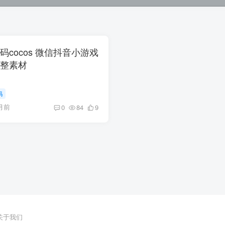
码cocos 微信抖音小游戏
完整素材
码
月前
0
84
9
关于我们