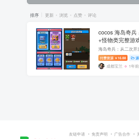
排序
更新
浏览
点赞
评论
cocos 海岛奇
+怪物类完整游
付费资源
16.88
源
￥
成都宝兰
1年前
友链申请
免责声明
广告合作