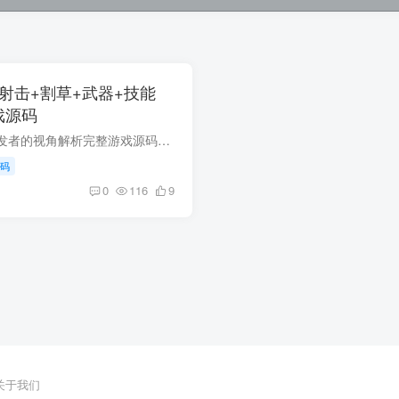
兵 射击+割草+武器+技能
戏源码
海岛奇兵：从二次开发者的视角解析完整游戏源码游戏开发是一个极具创造性和技术性的过程。对于开发者而言，掌握逆向工程和二次开发能力是一项极具价值的技能。Cocos Creator以其独特的架构和技...
码
0
116
9
关于我们