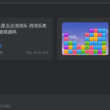
tor 星星点点消消乐 消消乐类
游戏源码
码
月前
0
73
6
关于我们