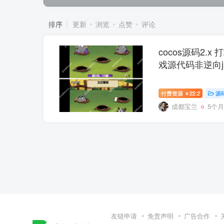
排序
更新
浏览
点赞
评论
cocos源码2.x 打
戏源代码非逆向j
付费资源
22.2
源
￥
成都宝兰
5个
友链申请
免责声明
广告合作