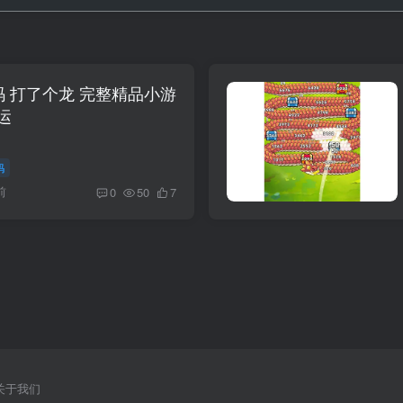
源码 打了个龙 完整精品小游
运
码
前
0
50
7
关于我们