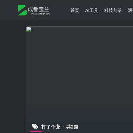
首页
AI工具
科技前沿
源
打了个龙
共2篇