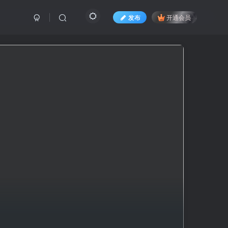
发布
开通会员