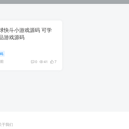
tor足球快斗小游戏源码 可学
品游戏源码
码
月前
0
41
7
关于我们