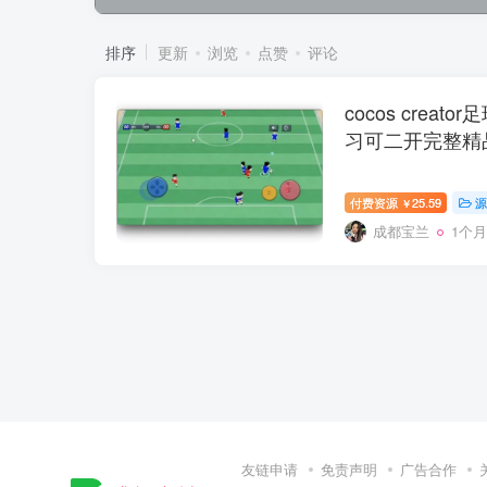
排序
更新
浏览
点赞
评论
cocos crea
习可二开完整精
付费资源
25.59
源
￥
成都宝兰
1个
友链申请
免责声明
广告合作