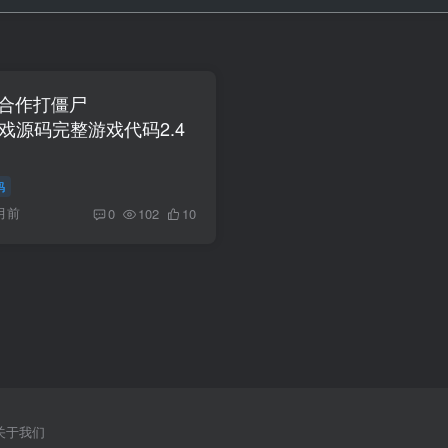
人合作打僵尸
or游戏源码完整游戏代码2.4
码
月前
0
102
10
关于我们