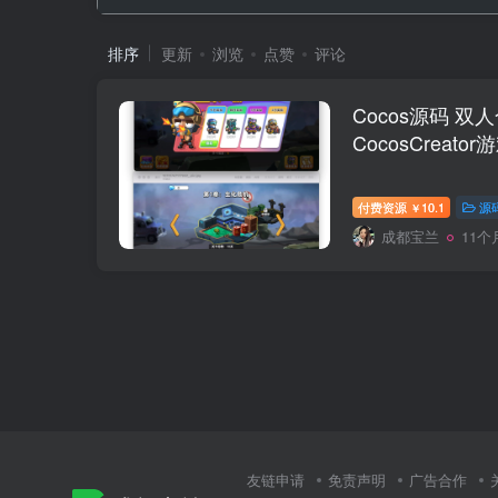
排序
更新
浏览
点赞
评论
Cocos源码 双
CocosCreat
付费资源
10.1
源
￥
成都宝兰
11个
友链申请
免责声明
广告合作