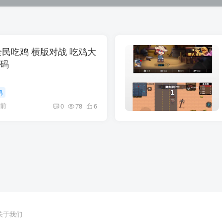
tor 全民吃鸡 横版对战 吃鸡大
源码
码
月前
0
78
6
关于我们