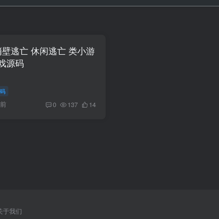
tor 峭壁逃亡 休闲逃亡 类小游
戏源码
码
月前
0
137
14
关于我们